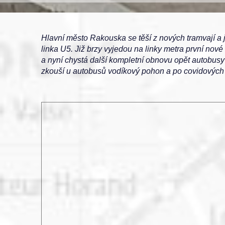
Hlavní město Rakouska se těší z nových tramvají a 
linka U5. Již brzy vyjedou na linky metra první no
a nyní chystá další kompletní obnovu opět autobusy
zkouší u autobusů vodíkový pohon a po covidových 