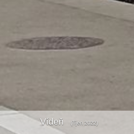
Vídeň
(říjen 2022)