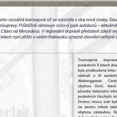
jeho rozsáhlá tramvajová síť se rozrostla o dva nové úseky. St
vé soupravy. Průběžně obnovuje vozový park autobusů – aktuáln
 Citaro od Mercedesu. V regionální dopravě představil zdejší o
letech nyní přišlo v celém Rakousku výrazné zlevnění veřejné 
Tramvajová dopra
posledních 3 letech dv
byla prodloužena linka
nádraží o tři zastá
Absberggasse. Cest
obytnou čtvrtí, kter
původní železniční infr
posledních hluchých mí
Druhou novou tratí byl
na severu města také
obytnou zástavbou. 