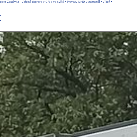
ojekt Zastávka - Veřejná doprava v ČR a ve světě
•
Provozy MHD v zahraničí
•
Vídeň
•
t