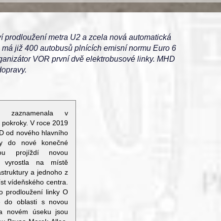
aví prodloužení metra U2 a zcela nová automatická
ě má již 400 autobusů plnících emisní normu Euro 6
rganizátor VOR první dvě elektrobusové linky. MHD
dopravy.
va zaznamenala v
a pokroky. V roce 2019
 D od nového hlavního
vky do nové konečné
ou projíždí novou
á vyrostla na místě
astruktury a jednoho z
st vídeňského centra.
o prodloužení linky O
 do oblasti s novou
Na novém úseku jsou