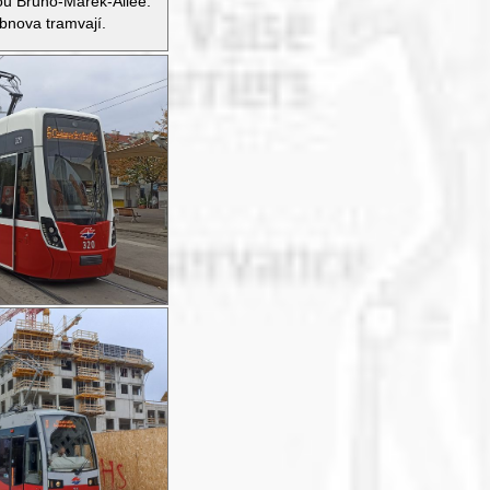
ou Bruno-Marek-Allee.
bnova tramvají.