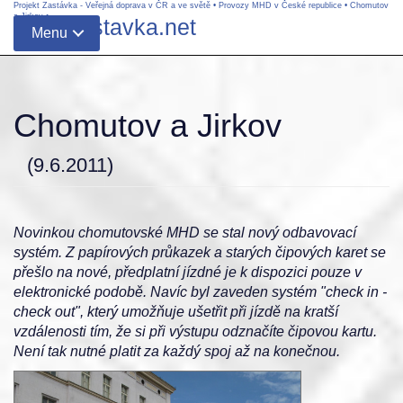
Projekt Zastávka - Veřejná doprava v ČR a ve světě
•
Provozy MHD v České republice
•
Chomutov
a Jirkov
•
www.zastavka.net
Menu
Chomutov a Jirkov
(9.6.2011)
Novinkou chomutovské MHD se stal nový odbavovací
systém. Z papírových průkazek a starých čipových karet se
přešlo na nové, předplatní jízdné je k dispozici pouze v
elektronické podobě. Navíc byl zaveden systém "check in -
check out", který umožňuje ušetřit při jízdě na kratší
vzdálenosti tím, že si při výstupu odznačíte čipovou kartu.
Není tak nutné platit za každý spoj až na konečnou.