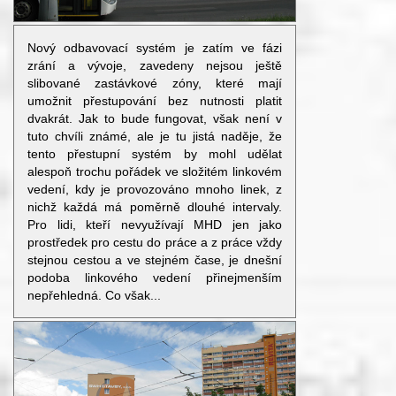
Nový odbavovací systém je zatím ve fázi
zrání a vývoje, zavedeny nejsou ještě
slibované zastávkové zóny, které mají
umožnit přestupování bez nutnosti platit
dvakrát. Jak to bude fungovat, však není v
tuto chvíli známé, ale je tu jistá naděje, že
tento přestupní systém by mohl udělat
alespoň trochu pořádek ve složitém linkovém
vedení, kdy je provozováno mnoho linek, z
nichž každá má poměrně dlouhé intervaly.
Pro lidi, kteří nevyužívají MHD jen jako
prostředek pro cestu do práce a z práce vždy
stejnou cestou a ve stejném čase, je dnešní
podoba linkového vedení přinejmenším
nepřehledná. Co však...