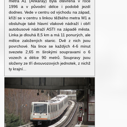
metra A1 (Ankaray) byla otevřena v roce
1996 a v původní délce i podobě jezdí
dodnes. Vede v centru od východu na západ,
kříží se v centru s linkou těžkého metra M1 a
obsluhuje také hlavní vlakové nádraží i obří
autobusové nádraží ASTI na západě města.
Linka je dlouhá 8,5 km a má 11 ponurých, ale
mělce založených stanic. Dvě z nich jsou
povrchové. Na lince se každých 4-6 minut
svezete 2,65 m širokými soupravami o 6
vozech a délce 90 metrů. Soupravy jsou
složeny ze tří dvouvozových jednotek, z nichž
ty krajní...