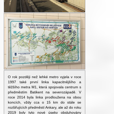
O rok později než lehké metro vyjela v roce
1997 také první linka kapacitnějšího a
těžšího metra M1, která spojovala centrum s
předměstím Batikent na severozápadě. V
roce 2014 byla linka prodloužena na obou
koncích, vždy cca o 15 km do stále se
rozšiřujících předměstí Ankary, ale až do roku
2019 byly tyto nové úseky obsluhovány