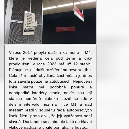
V roce 2017 přibyla další linka metra – M4,
která je vedená celá pod zemí a díky
prodloužení v roce 2023 má už 12 stanic.
Plánuje se její další rozšíření na severu i jihu.
Celá jižní hustě obydlená část města je dnes
totiž závislá pouze na autobusech. Nejnovější
linka metra má podobně ponuré a
nenápadité interiéry stanic, navíc jsou její
stanice poměrně hluboko. Jezdí se zde v
delším intervalu než na lince M1 a nad
městem jezdí v souběhu řada autobusových
linek. Není proto divu, že její vytíženost není
slavná. Dostanete se s ním ale také na hlavní
vlakové nádraží a určitě pomáhá i v hustě...