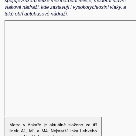
spojuje Ankaru velké mezinárodní letiště, moderní hlavní
vlakové nádraží, kde zastavují i vysokorychlostní vlaky, a
také obří autobusové nádraží.
Metro v Ankaře je aktuálně složeno ze tří
linek: A1, M1 a M4. Nejstarší linka Lehkého