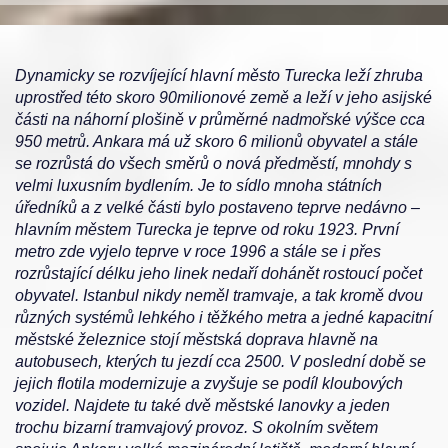
Dynamicky se rozvíjející hlavní město Turecka leží zhruba
uprostřed této skoro 90milionové země a leží v jeho asijské
části na náhorní plošině v průměrné nadmořské výšce cca
950 metrů. Ankara má už skoro 6 milionů obyvatel a stále
se rozrůstá do všech směrů o nová předměstí, mnohdy s
velmi luxusním bydlením. Je to sídlo mnoha státních
úředníků a z velké části bylo postaveno teprve nedávno –
hlavním městem Turecka je teprve od roku 1923. První
metro zde vyjelo teprve v roce 1996 a stále se i přes
rozrůstající délku jeho linek nedaří dohánět rostoucí počet
obyvatel. Istanbul nikdy neměl tramvaje, a tak kromě dvou
různých systémů lehkého i těžkého metra a jedné kapacitní
městské železnice stojí městská doprava hlavně na
autobusech, kterých tu jezdí cca 2500. V poslední době se
jejich flotila modernizuje a zvyšuje se podíl kloubových
vozidel. Najdete tu také dvě městské lanovky a jeden
trochu bizarní tramvajový provoz. S okolním světem