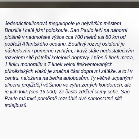
Jedenáctimilionová megalopole je největším městem
Brazílie i celé jižní polokoule. Sao Paulo leží na náhorní
plošině v nadmořské výšce cca 700 metrů asi 80 km od
pobřeží Atlantského oceánu. Bouřlivý rozvoj osídlení je
následován i poměrně rychlým, i když stále nedostatečným
rozvojem sítě páteřní kolejové dopravy. I přes 5 linek metra,
1 linku monorailu a 7 linek velmi frekventovaných
příměstských vlaků je značná část dopravní zátěže, a to i v
centru, naložena na bedra autobusům. Ty věčně ucpanými
ulicemi projíždějí většinou ve vyhrazených koridorech, ale
je jich tolik (cca 16 000), že často zdržují samy sebe. Sao
Paulo má také poměrně rozsáhlé dvě samostatné sítě
trolejbusů.