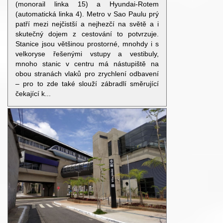
(monorail linka 15) a Hyundai-Rotem
(automatická linka 4). Metro v Sao Paulu prý
patří mezi nejčistší a nejhezčí na světě a i
skutečný dojem z cestování to potvrzuje.
Stanice jsou většinou prostorné, mnohdy i s
velkoryse řešenými vstupy a vestibuly,
mnoho stanic v centru má nástupiště na
obou stranách vlaků pro zrychlení odbavení
– pro to zde také slouží zábradlí směrující
čekající k...