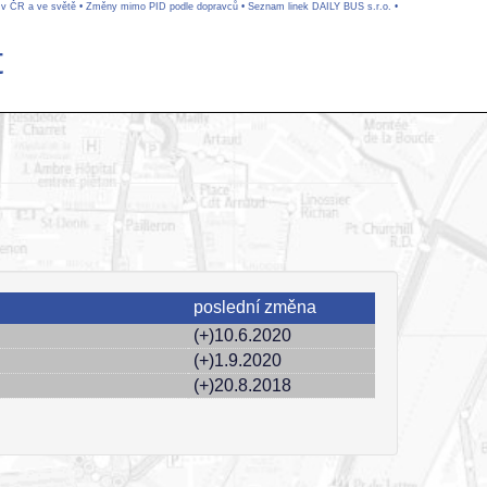
 v ČR a ve světě
•
Změny mimo PID podle dopravců
•
Seznam linek DAILY BUS s.r.o.
•
t
poslední změna
(+)10.6.2020
(+)1.9.2020
(+)20.8.2018