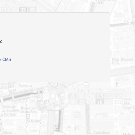
z
ty ČMS