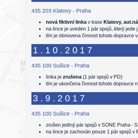
435 203 Klatovy - Praha
nová fiktivní linka
v trase
Klatovy, aut.ná
na lince je uveden 1 pár spojů, který jede 
tím je obnovena činnost tohoto dopravce 
1.10.2017
435 100 Sušice - Praha
linka je
zrušena
(1 pár spojů v PD)
tím je ukončena činnost tohoto dopravce 
3.9.2017
435 100 Sušice - Praha
zrušen jediný pár spojů v SONE Praha - S
na lince je zachován pouze 1 pár spojů v