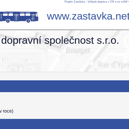
Projekt Zastávka - Veřejná doprava v ČR a ve světě
www.zastavka.ne
dopravní společnost s.r.o.
v roce)