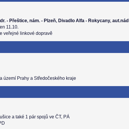
dr. - Přeštice, nám. - Plzeň, Divadlo Alfa - Rokycany, aut.nádr
jen 11.10.
ve veřejné linkové dopravě
na území Prahy a Středočeského kraje
ušice a také 1 pár spojů ve ČT, PÁ
 PD