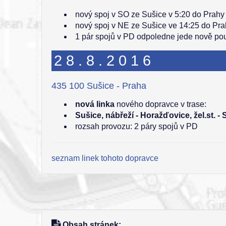
nový spoj v SO ze Sušice v 5:20 do Prahy 
nový spoj v NE ze Sušice ve 14:25 do Pra
1 pár spojů v PD odpoledne jede nově po
28.8.2016
435 100 Sušice - Praha
nová linka
nového dopravce v trase:
Sušice, nábřeží - Horažďovice, žel.st. - 
rozsah provozu: 2 páry spojů v PD
seznam linek tohoto dopravce
Obsah stránek: