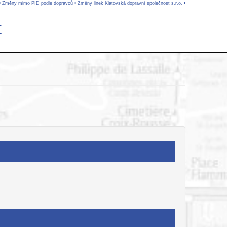
•
Změny mimo PID podle dopravců
•
Změny linek Klatovská dopravní společnost s.r.o.
•
t