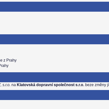
e z Prahy
Prahy
s.r.o.
na
Klatovská dopravní společnost s.r.o.
beze změny jíz