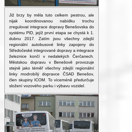
Již brzy by měla tuto celkem pestrou, ale
nijak koordinovanou nabídku trochu
zregulovat integrace dopravy Benešovska do
systému PID, jejíž první etapa se chystá k 1.
dubnu 2017. Zatím jsou všechny zdejší
regionální autobusové linky zapojeny do
Středočeské integrované dopravy a integrace
železnice končí v nedalekých Čerčanech.
Městskou dopravu v Benešově provozuje
stejně jako téměř všechny zdejší regionální
linky modrobílý dopravce ČSAD Benešov,
člen skupiny ICOM. To víceméně předurčuje
složení vozového parku i výbavu vozidel.