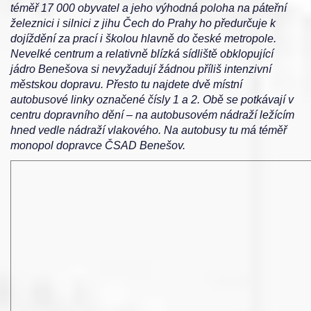
téměř 17 000 obyvatel a jeho výhodná poloha na páteřní
železnici i silnici z jihu Čech do Prahy ho předurčuje k
dojíždění za prací i školou hlavně do české metropole.
Nevelké centrum a relativně blízká sídliště obklopující
jádro Benešova si nevyžadují žádnou příliš intenzivní
městskou dopravu. Přesto tu najdete dvě místní
autobusové linky označené čísly 1 a 2. Obě se potkávají v
centru dopravního dění – na autobusovém nádraží ležícím
hned vedle nádraží vlakového. Na autobusy tu má téměř
monopol dopravce ČSAD Benešov.