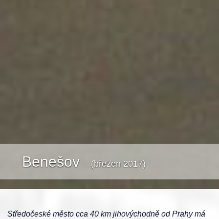
Benešov
(březen 2017)
Středočeské město cca 40 km jihovýchodně od Prahy má