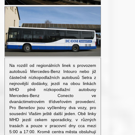
Na rozdíl od regionálních linek s provozem
autobusů Mercedes-Benz Intouro nebo již
částečně nízkopodlažních autobusů Setra z
nejnovější dodávky, jezdí na obou linkách
MHD plně nízkopodlažní autobusy
Mercedes-Benz Conecto ve
dvanáctimetrovém třídveřovém provedení.
Pro Benešov jsou vyčleněny dva vozy, pro
sousední Vlašim ještě další jeden. Obě linky
MHD jezdí cekem sporadicky, v různých
trasách a pouze v pracovní dny cca mezi
5:00 a 17:00. Kromě centra města obsluhují