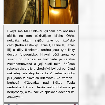
I když má MHD hlavní význam pro obsluhu
sídlišť na tom ošklivějším břehu Ohře,
několika linkami zajíždí také do lázeňské
části (třeba zastávky Lázně I, Lázně II, Lázně
III) a díky členitému terénu jsou tyto linky
docela fotogenické. Hlavní pěší zóna ve
směru od Tržnice ke kolonádě je čerstvě
zrekonstruovaná a její okolí také. Způsob
rekonstrukce ulic a chodníků byl asi poněkud
nákladný, ale stojí to za to. Z nedávné doby
je i jedna z hlavních křižovatek ve Varech -
kruhová křižovatka nad říčkou Teplá
nedaleko Tržnice. Jenže automobilismus je
neúprosný, a tak zde ve špičkách dochází ke
značným...