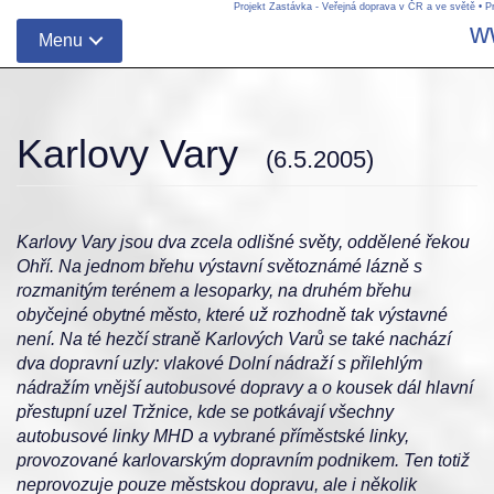
Projekt Zastávka - Veřejná doprava v ČR a ve světě
•
P
w
Menu
Karlovy Vary
(6.5.2005)
Karlovy Vary jsou dva zcela odlišné světy, oddělené řekou
Ohří. Na jednom břehu výstavní světoznámé lázně s
rozmanitým terénem a lesoparky, na druhém břehu
obyčejné obytné město, které už rozhodně tak výstavné
není. Na té hezčí straně Karlových Varů se také nachází
dva dopravní uzly: vlakové Dolní nádraží s přilehlým
nádražím vnější autobusové dopravy a o kousek dál hlavní
přestupní uzel Tržnice, kde se potkávají všechny
autobusové linky MHD a vybrané příměstské linky,
provozované karlovarským dopravním podnikem. Ten totiž
neprovozuje pouze městskou dopravu, ale i několik