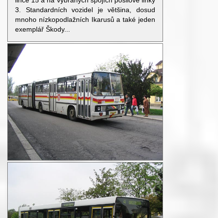
lince 15 a na vybraných spojích posilové linky
3. Standardních vozidel je většina, dosud
mnoho nízkopodlažních Ikarusů a také jeden
exemplář Škody...