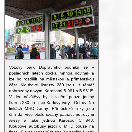
Vozový park Dopravního podniku se v
posledních letech dočkal mnhoa novinek a
lze ho rozdělit na městskou a příměstskou
část. Kloubové Ikarusy 280 jsou již téměř
nahrazeny novými Karosami B 961 a B 961E.
V den návštěvy byl k vidění pouze jediný
Ikarus 280 na lince Karlovy Vary - Ostrov. Na
linkách MHD žádný. Příměstské linky jsou
čím dál více obsluhovány patnáctimetrovými
Aresy a také jednou Karosou C 943.
Kloubové autobusy jezdí u MHD pouze na