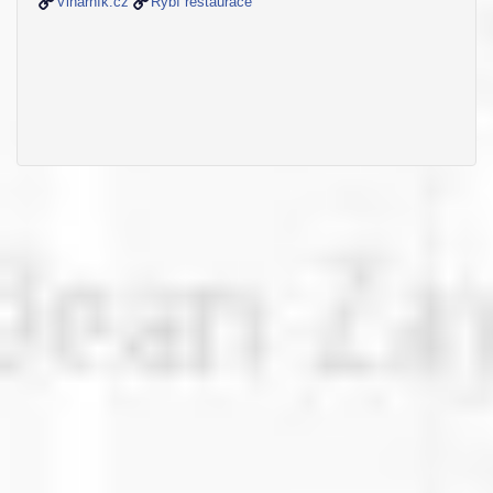
Vinárník.cz
Rybí restaurace