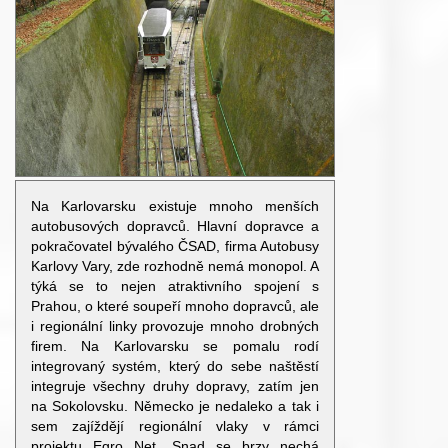
Na Karlovarsku existuje mnoho menších
autobusových dopravců. Hlavní dopravce a
pokračovatel bývalého ČSAD, firma Autobusy
Karlovy Vary, zde rozhodně nemá monopol. A
týká se to nejen atraktivního spojení s
Prahou, o které soupeří mnoho dopravců, ale
i regionální linky provozuje mnoho drobných
firem. Na Karlovarsku se pomalu rodí
integrovaný systém, který do sebe naštěstí
integruje všechny druhy dopravy, zatím jen
na Sokolovsku. Německo je nedaleko a tak i
sem zajíždějí regionální vlaky v rámci
projektu Egro Net. Snad se brzy nechá