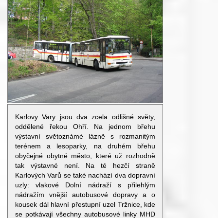
Karlovy Vary jsou dva zcela odlišné světy,
oddělené řekou Ohří. Na jednom břehu
výstavní světoznámé lázně s rozmanitým
terénem a lesoparky, na druhém břehu
obyčejné obytné město, které už rozhodně
tak výstavné není. Na té hezčí straně
Karlových Varů se také nachází dva dopravní
uzly: vlakové Dolní nádraží s přilehlým
nádražím vnější autobusové dopravy a o
kousek dál hlavní přestupní uzel Tržnice, kde
se potkávají všechny autobusové linky MHD