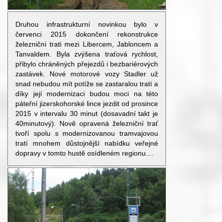
Druhou infrastrukturní novinkou bylo v
červenci 2015 dokončení rekonstrukce
železniční trati mezi Libercem, Jabloncem a
Tanvaldem. Byla zvýšena traťová rychlost,
přibylo chráněných přejezdů i bezbariérových
zastávek. Nové motorové vozy Stadler už
snad nebudou mít potíže se zastaralou tratí a
díky její modernizaci budou moci na této
páteřní jizerskohorské lince jezdit od prosince
2015 v intervalu 30 minut (dosavadní takt je
40minutový). Nově opravená železniční trať
tvoří spolu s modernizovanou tramvajovou
tratí mnohem důstojnější nabídku veřejné
dopravy v tomto hustě osídleném regionu....