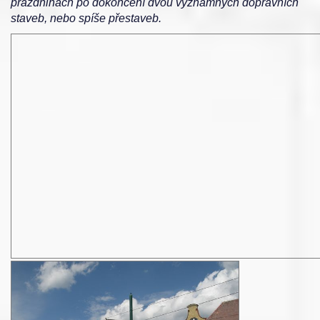
prázdninách po dokončení dvou významných dopravních
staveb, nebo spíše přestaveb.