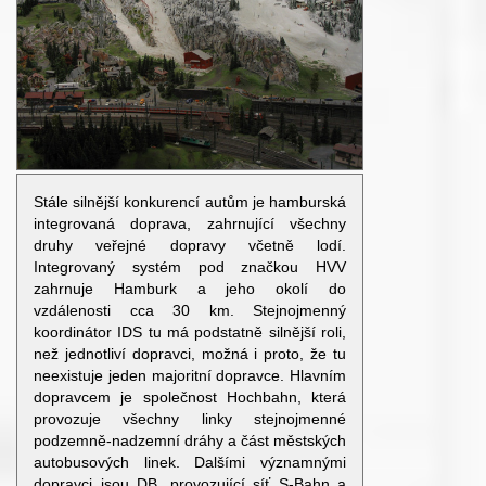
Stále silnější konkurencí autům je hamburská
integrovaná doprava, zahrnující všechny
druhy veřejné dopravy včetně lodí.
Integrovaný systém pod značkou HVV
zahrnuje Hamburk a jeho okolí do
vzdálenosti cca 30 km. Stejnojmenný
koordinátor IDS tu má podstatně silnější roli,
než jednotliví dopravci, možná i proto, že tu
neexistuje jeden majoritní dopravce. Hlavním
dopravcem je společnost Hochbahn, která
provozuje všechny linky stejnojmenné
podzemně-nadzemní dráhy a část městských
autobusových linek. Dalšími významnými
dopravci jsou DB, provozující síť S-Bahn a