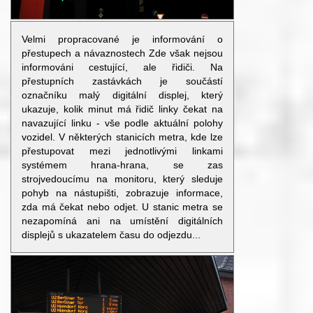
Velmi propracované je informování o
přestupech a návaznostech Zde však nejsou
informováni cestující, ale řidiči. Na
přestupních zastávkách je součástí
označníku malý digitální displej, který
ukazuje, kolik minut má řidič linky čekat na
navazující linku - vše podle aktuální polohy
vozidel. V některých stanicích metra, kde lze
přestupovat mezi jednotlivými linkami
systémem hrana-hrana, se zas
strojvedoucímu na monitoru, který sleduje
pohyb na nástupišti, zobrazuje informace,
zda má čekat nebo odjet. U stanic metra se
nezapomíná ani na umístění digitálních
displejů s ukazatelem času do odjezdu...