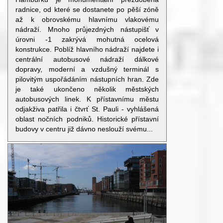
radnice, od které se dostanete po pěší zóně
až k obrovskému hlavnímu vlakovému
nádraží. Mnoho průjezdných nástupišť v
úrovni -1 zakrývá mohutná ocelová
konstrukce. Poblíž hlavního nádraží najdete i
centrální autobusové nádraží dálkové
dopravy, moderní a vzdušný terminál s
pilovitým uspořádáním nástupních hran. Zde
je také ukončeno několik městských
autobusových linek. K přístavnímu městu
odjakživa patřila i čtvrť St. Pauli - vyhlášená
oblast nočních podniků. Historické přístavní
budovy v centru již dávno neslouží svému...