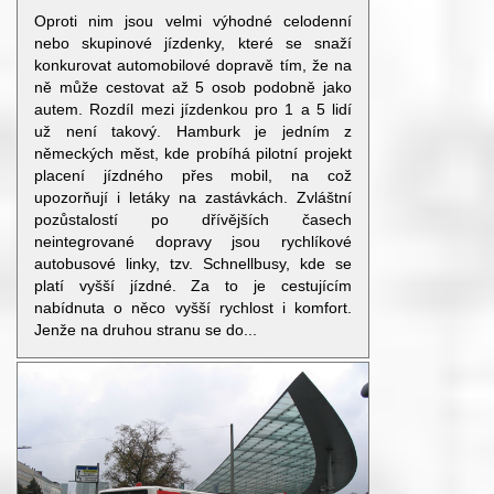
Oproti nim jsou velmi výhodné celodenní
nebo skupinové jízdenky, které se snaží
konkurovat automobilové dopravě tím, že na
ně může cestovat až 5 osob podobně jako
autem. Rozdíl mezi jízdenkou pro 1 a 5 lidí
už není takový. Hamburk je jedním z
německých měst, kde probíhá pilotní projekt
placení jízdného přes mobil, na což
upozorňují i letáky na zastávkách. Zvláštní
pozůstalostí po dřívějších časech
neintegrované dopravy jsou rychlíkové
autobusové linky, tzv. Schnellbusy, kde se
platí vyšší jízdné. Za to je cestujícím
nabídnuta o něco vyšší rychlost i komfort.
Jenže na druhou stranu se do...