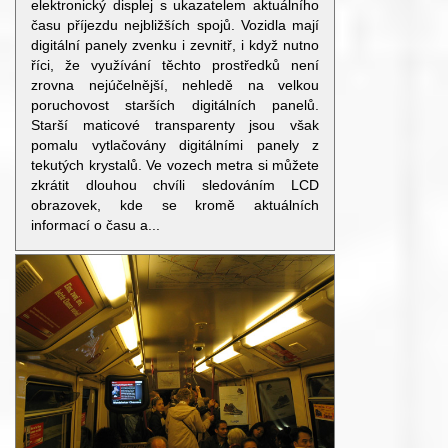
elektronický displej s ukazatelem aktuálního
času příjezdu nejbližších spojů. Vozidla mají
digitální panely zvenku i zevnitř, i když nutno
říci, že využívání těchto prostředků není
zrovna nejúčelnější, nehledě na velkou
poruchovost starších digitálních panelů.
Starší maticové transparenty jsou však
pomalu vytlačovány digitálními panely z
tekutých krystalů. Ve vozech metra si můžete
zkrátit dlouhou chvíli sledováním LCD
obrazovek, kde se kromě aktuálních
informací o času a...