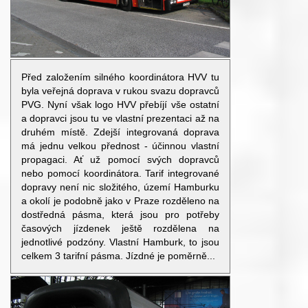
Před založením silného koordinátora HVV tu
byla veřejná doprava v rukou svazu dopravců
PVG. Nyní však logo HVV přebíjí vše ostatní
a dopravci jsou tu ve vlastní prezentaci až na
druhém místě. Zdejší integrovaná doprava
má jednu velkou přednost - účinnou vlastní
propagaci. Ať už pomocí svých dopravců
nebo pomocí koordinátora. Tarif integrované
dopravy není nic složitého, území Hamburku
a okolí je podobně jako v Praze rozděleno na
dostředná pásma, která jsou pro potřeby
časových jízdenek ještě rozdělena na
jednotlivé podzóny. Vlastní Hamburk, to jsou
celkem 3 tarifní pásma. Jízdné je poměrně...