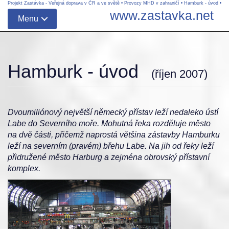
Projekt Zastávka - Veřejná doprava v ČR a ve světě
•
Provozy MHD v zahraničí
•
Hamburk - úvod
•
www.zastavka.net
Menu
Hamburk - úvod
(říjen 2007)
Dvoumiliónový největší německý přístav leží nedaleko ústí
Labe do Severního moře. Mohutná řeka rozděluje město
na dvě části, přičemž naprostá většina zástavby Hamburku
leží na severním (pravém) břehu Labe. Na jih od řeky leží
přidružené město Harburg a zejména obrovský přístavní
komplex.