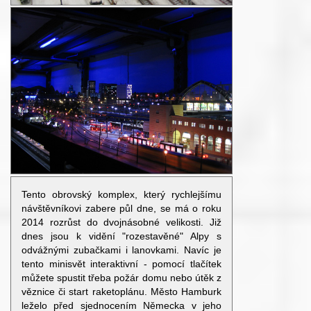
Tento obrovský komplex, který rychlejšímu
návštěvníkovi zabere půl dne, se má o roku
2014 rozrůst do dvojnásobné velikosti. Již
dnes jsou k vidění "rozestavěné" Alpy s
odvážnými zubačkami i lanovkami. Navíc je
tento minisvět interaktivní - pomocí tlačítek
můžete spustit třeba požár domu nebo útěk z
věznice či start raketoplánu. Město Hamburk
leželo před sjednocením Německa v jeho