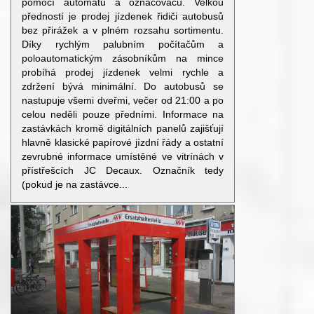
pomocí automatů a označovačů. Velkou
předností je prodej jízdenek řidiči autobusů
bez přirážek a v plném rozsahu sortimentu.
Díky rychlým palubním počítačům a
poloautomatickým zásobníkům na mince
probíhá prodej jízdenek velmi rychle a
zdržení bývá minimální. Do autobusů se
nastupuje všemi dveřmi, večer od 21:00 a po
celou neděli pouze předními. Informace na
zastávkách kromě digitálních panelů zajišťují
hlavně klasické papírové jízdní řády a ostatní
zevrubné informace umístěné ve vitrínách v
přístřešcích JC Decaux. Označník tedy
(pokud je na zastávce...