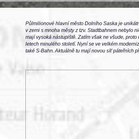
Půlmilionové hlavní město Dolního Saska je unikát
v zemi s mnoha městy z tzv. Stadtbahnem nebylo nic
mají vysoká nástupiště. Zatím však ne všude, proto 
letech minulého století. Nyní se ve velkém moderni
také S-Bahn. Aktuálně tu mají novou síť páteřních p