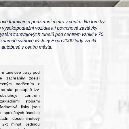
ové tramvaje a podzemní metro v centru. Na tom by
e vysokopodlažní vozidla a i povrchové zastávky
 systém tramvajových tunelů pod centrem vznikl v 70.
významné světové výstavy Expo 2000 tady vznikl
e autobusů v centru města.
vní tunelové trasy pod
é zachránily zdejší
becným nadšením z
 se stal postupně tzv.
obsluhuje centrum
ákladními stopami
ednotlivé linky jsou
ve společných úsecích
kladní desetiminutový
o 2-3 minut. Jedinou