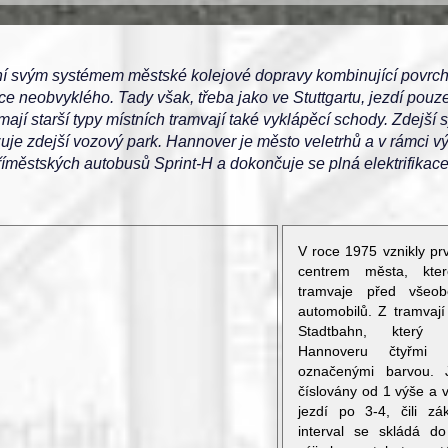
ní svým systémem městské kolejové dopravy kombinující povrch
e neobvyklého. Tady však, třeba jako ve Stuttgartu, jezdí pouz
mají starší typy místních tramvají také vyklápěcí schody. Zdejší
zuje zdejší vozový park. Hannover je město veletrhů a v rámci 
říměstských autobusů Sprint-H a dokončuje se plná elektrifikac
V roce 1975 vznikly pr
centrem města, kter
tramvaje před všeo
automobilů. Z tramvají
Stadtbahn, který 
Hannoveru čtyřmi z
označenými barvou. J
číslovány od 1 výše a 
jezdí po 3-4, čili zá
interval se skládá d