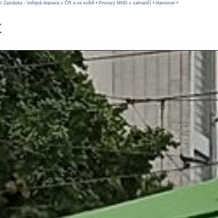
kt Zastávka - Veřejná doprava v ČR a ve světě
•
Provozy MHD v zahraničí
•
Hannover
•
t