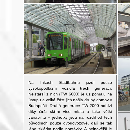
Na linkách Stadtbahnu jezdí pouze
vysokopodlažní vozidla třech generací.
Nejstarší z nich (TW 6000) je už pomalu na
ústupu a velká část jich našla druhý domov v
Budapešti. Druhá generace TW 2000 nabízí
díky širší skříni více místa a také větší
variabilitu – jednotky jsou na rozdíl od těch
původních pouze dvouovozové, dají se tak
lépe skládat podle poptávky. A nejnovější je