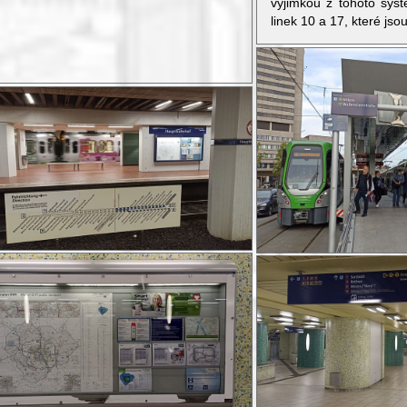
výjimkou z tohoto sys
linek 10 a 17, které js