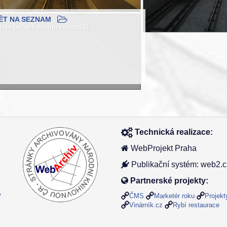
ĚT NA SEZNAM
t na úvodní stranu reportáží
Technická realizace:
WebProjekt Praha
Publikační systém: web2.c
Partnerské projekty:
ČMS
Marketér roku
Projek
/
Vinárník.cz
Rybí restaurace