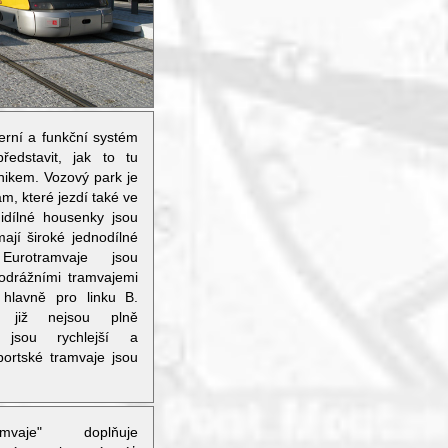
erní a funkční systém
ředstavit, jak to tu
nikem. Vozový park je
am, které jezdí také ve
idílné housenky jsou
ají široké jednodílné
Eurotramvaje jsou
odrážními tramvajemi
 hlavně pro linku B.
 již nejsou plně
o jsou rychlejší a
portské tramvaje jsou
amvaje" doplňuje