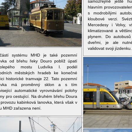
samozřejmě ještě hu
hlavním provozovatele
s modrobílými autob
kloubové verzi. Své
Mercedesy i Volvy, vš
klimatizované a větš
plynem. Do autobusů
dveřmi, je ale nut
validovat svoji jízdenku.
částí systému MHD je také pozemní
ovka od břehu řeky Douro poblíž úpatí
kolepého mostu Ludvíka I. podél
odních městských hradeb ke konečné
nici historické tramvaje 22. Tato pozemní
novka má proměnný sklon a s tím
visející automatické vyrovnávání polohy
iny pro cestující. Na druhém břehu Doura
v provozu kabinková lanovka, která však v
ifu MHD zařazena není.