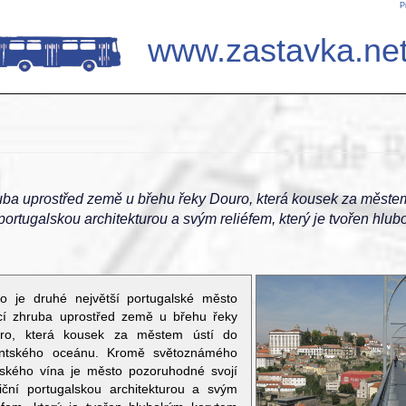
P
www.zastavka.ne
zhruba uprostřed země u břehu řeky Douro, která kousek za měs
portugalskou architekturou a svým reliéfem, který je tvořen hlu
to je druhé největší portugalské město
ící zhruba uprostřed země u břehu řeky
ro, která kousek za městem ústí do
antského oceánu. Kromě světoznámého
tského vína je město pozoruhodné svojí
diční portugalskou architekturou a svým