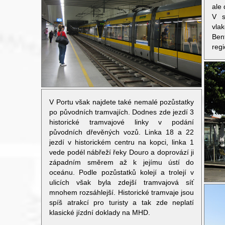
ale 
V s
vla
Ben
regi
V Portu však najdete také nemalé pozůstatky
po původních tramvajích. Dodnes zde jezdí 3
historické tramvajové linky v podání
původních dřevěných vozů. Linka 18 a 22
jezdí v historickém centru na kopci, linka 1
vede podél nábřeží řeky Douro a doprovází ji
západním směrem až k jejímu ústí do
oceánu. Podle pozůstatků kolejí a trolejí v
ulicích však byla zdejší tramvajová síť
mnohem rozsáhlejší. Historické tramvaje jsou
spíš atrakcí pro turisty a tak zde neplatí
klasické jízdní doklady na MHD.