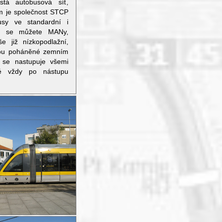
stá autobusová síť,
m je společnost STCP
usy ve standardní i
zt se můžete MANy,
e již nízkopodlažní,
inou poháněné zemním
 se nastupuje všemi
né vždy po nástupu