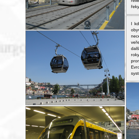
rel
řek
I k
oby
nec
veř
dal
rok
pr
Evr
sys