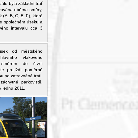
 dále byla základní trať
tvována oběma směry,
k (A, B, C, E, F), které
ve společném úseku a
vého intervalu cca 3
 úsek od městského
hlavního vlakového
 směrem do čtvrti
de projíždí poměrně
ou po zatravněné trati.
áchytné parkoviště.
 v lednu 2011.