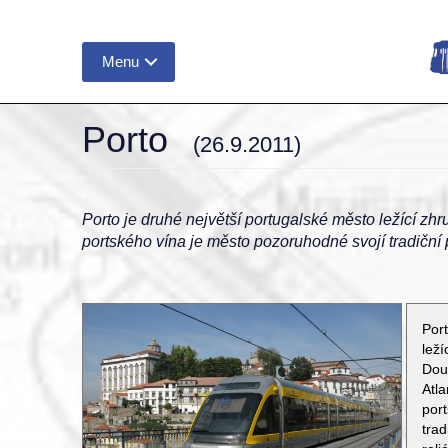
Menu
Porto
(26.9.2011)
Porto je druhé největší portugalské město ležící 
portského vína je město pozoruhodné svojí tradiční 
Por
lež
Dou
Atl
por
tra