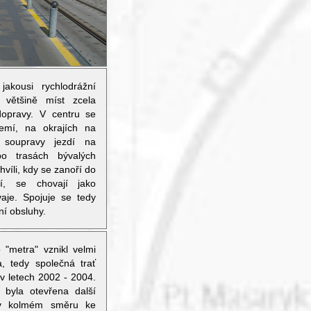
akousi rychlodrážní
 většině míst zcela
dopravy. V centru se
emí, na okrajích na
 soupravy jezdí na
po trasách bývalých
chvíli, kdy se zanoří do
tí, se chovají jako
vaje. Spojuje se tedy
ní obsluhy.
 "metra" vznikl velmi
a, tedy společná trať
v letech 2002 - 2004.
h byla otevřena další
 v kolmém směru ke