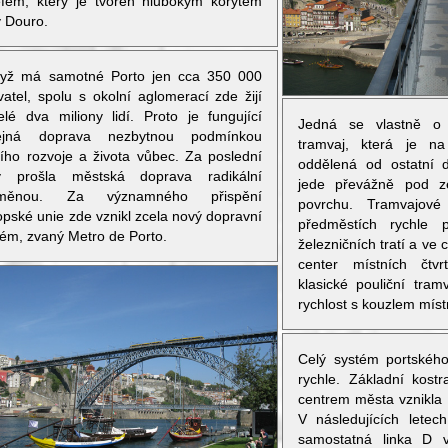
iéfem, který je tvořen hlubokým korytem
y Douro.
dyž má samotné Porto jen cca 350 000
vatel, spolu s okolní aglomerací zde žijí
elé dva miliony lidí. Proto je fungující
Jedná se vlastně o j
ejná doprava nezbytnou podmínkou
tramvaj, která je na
šího rozvoje a života vůbec. Za poslední
oddělená od ostatní 
y prošla městská doprava radikální
jede převážně pod z
oměnou. Za významného přispění
povrchu. Tramvajové
opské unie zde vznikl zcela nový dopravní
předměstích rychle 
tém, zvaný Metro de Porto.
železničních tratí a ve 
center místních čtvr
klasické pouliční tram
rychlost s kouzlem míst
Celý systém portského
rychle. Základní kostr
centrem města vznikla 
V následujících letec
samostatná linka D