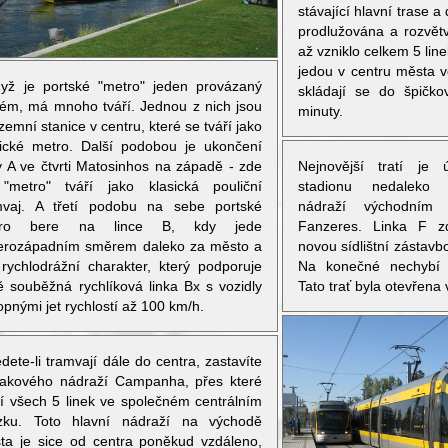
stávající hlavní trase a
prodlužována a rozvě
až vzniklo celkem 5 line
jedou v centru města 
dyž je portské "metro" jeden provázaný
skládají se do špičko
tém, má mnoho tváří. Jednou z nich jsou
minuty.
emní stanice v centru, které se tváří jako
sické metro. Další podobou je ukončení
ky A ve čtvrti Matosinhos na západě - zde
Nejnovější tratí je
"metro" tváří jako klasická pouliční
stadionu nedaleko 
mvaj. A třetí podobu na sebe portské
nádraží východním
tro bere na lince B, kdy jede
Fanzeres. Linka F z
erozápadním směrem daleko za město a
novou sídlištní zástavb
rychlodrážní charakter, který podporuje
Na konečné nechybí z
tě souběžná rychlíková linka Bx s vozidly
Tato trať byla otevřena
pnými jet rychlostí až 100 km/h.
dete-li tramvají dále do centra, zastavíte
lakového nádraží Campanha, přes které
dí všech 5 linek ve společném centrálním
zku. Toto hlavní nádraží na východě
ta je sice od centra poněkud vzdáleno,