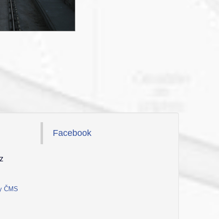
Facebook
z
ty ČMS