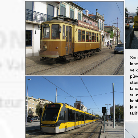
Sou
lan
vel
pův
sta
la
sou
kab
je 
tar