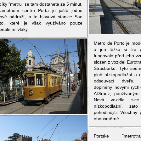
díky "metru" se tam dostanete za 5 minut.
amotném centru Porta je ještě jedno
kové nádraží, a to hlavová stanice Sao
to, které je však využíváno pouze
onálními vlaky.
Metro de Porto je mod
a jen těžko si lze p
fungovalo před jeho vz
složen z vozidel Eurotr
Štrasburku. Tyto sedm
plně nízkopodlažní a m
odsouvací dveře. 
doplněny novými rychl
ADtranz, používanými
Nová vozidla sice
nízkopodlažní, zat
pohodlnější. Všechny 
obousměrné.
Portské "metrotr