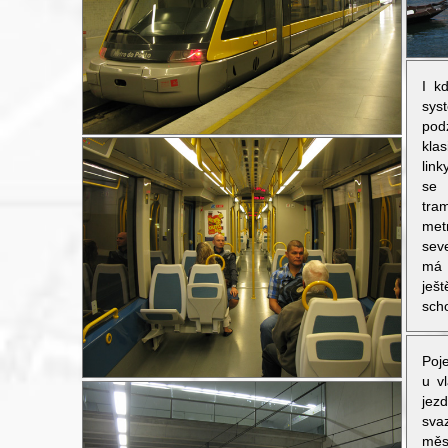
I k
sys
podz
kla
lin
se 
tra
me
sev
má 
ješ
scho
Poje
u v
jez
sva
měs