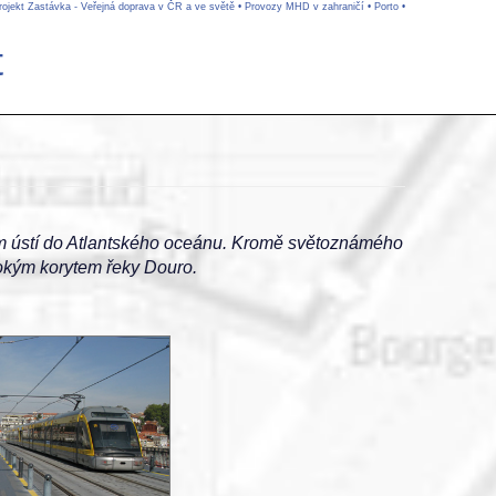
rojekt Zastávka - Veřejná doprava v ČR a ve světě
•
Provozy MHD v zahraničí
•
Porto
•
t
tem ústí do Atlantského oceánu. Kromě světoznámého
bokým korytem řeky Douro.