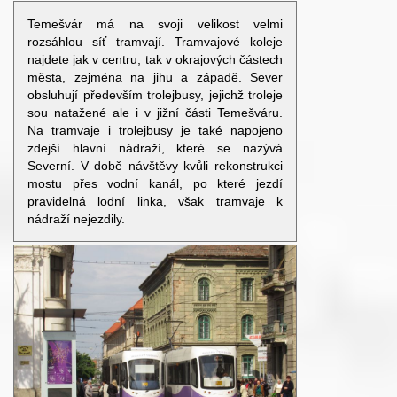
Temešvár má na svoji velikost velmi
rozsáhlou síť tramvají. Tramvajové koleje
najdete jak v centru, tak v okrajových částech
města, zejména na jihu a západě. Sever
obsluhují především trolejbusy, jejichž troleje
sou natažené ale i v jižní části Temešváru.
Na tramvaje i trolejbusy je také napojeno
zdejší hlavní nádraží, které se nazývá
Severní. V době návštěvy kvůli rekonstrukci
mostu přes vodní kanál, po které jezdí
pravidelná lodní linka, však tramvaje k
nádraží nejezdily.