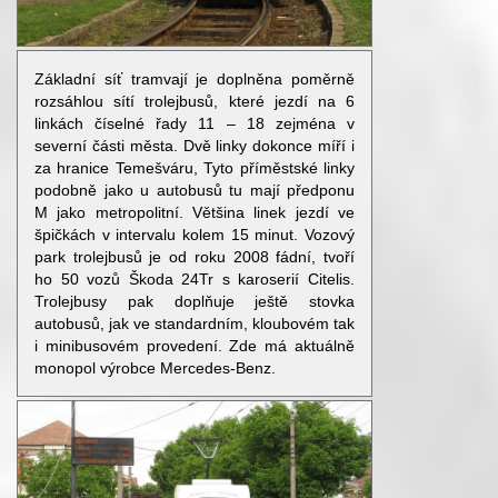
Základní síť tramvají je doplněna poměrně
rozsáhlou sítí trolejbusů, které jezdí na 6
linkách číselné řady 11 – 18 zejména v
severní části města. Dvě linky dokonce míří i
za hranice Temešváru, Tyto příměstské linky
podobně jako u autobusů tu mají předponu
M jako metropolitní. Většina linek jezdí ve
špičkách v intervalu kolem 15 minut. Vozový
park trolejbusů je od roku 2008 fádní, tvoří
ho 50 vozů Škoda 24Tr s karoserií Citelis.
Trolejbusy pak doplňuje ještě stovka
autobusů, jak ve standardním, kloubovém tak
i minibusovém provedení. Zde má aktuálně
monopol výrobce Mercedes-Benz.