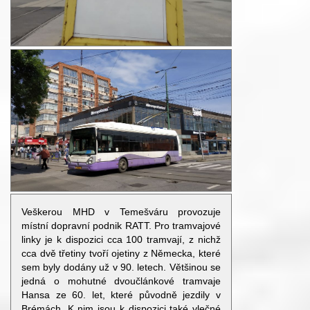
Veškerou MHD v Temešváru provozuje
místní dopravní podnik RATT. Pro tramvajové
linky je k dispozici cca 100 tramvají, z nichž
cca dvě třetiny tvoří ojetiny z Německa, které
sem byly dodány už v 90. letech. Většinou se
jedná o mohutné dvoučlánkové tramvaje
Hansa ze 60. let, které původně jezdily v
Brémách. K nim jsou k dispozici také vlečné