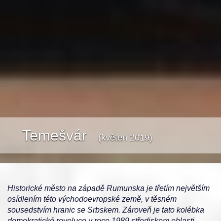
Temešvár
(květen 2019)
Historické město na západě Rumunska je třetím největším
osídlením této východoevropské země, v těsném
sousedstvím hranic se Srbskem. Zároveň je tato kolébka
demokratické revoluce v roce 1989 střediskem oblasti