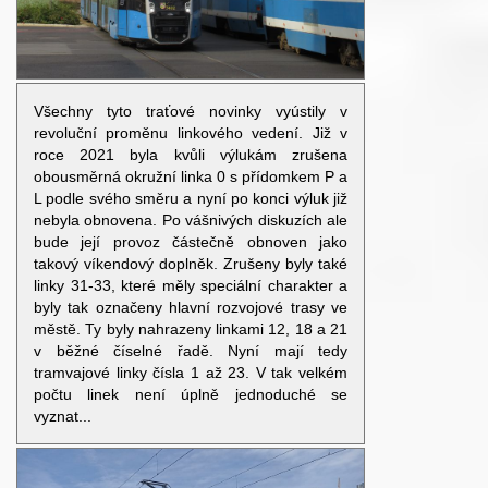
Všechny tyto traťové novinky vyústily v
revoluční proměnu linkového vedení. Již v
roce 2021 byla kvůli výlukám zrušena
obousměrná okružní linka 0 s přídomkem P a
L podle svého směru a nyní po konci výluk již
nebyla obnovena. Po vášnivých diskuzích ale
bude její provoz částečně obnoven jako
takový víkendový doplněk. Zrušeny byly také
linky 31-33, které měly speciální charakter a
byly tak označeny hlavní rozvojové trasy ve
městě. Ty byly nahrazeny linkami 12, 18 a 21
v běžné číselné řadě. Nyní mají tedy
tramvajové linky čísla 1 až 23. V tak velkém
počtu linek není úplně jednoduché se
vyznat...