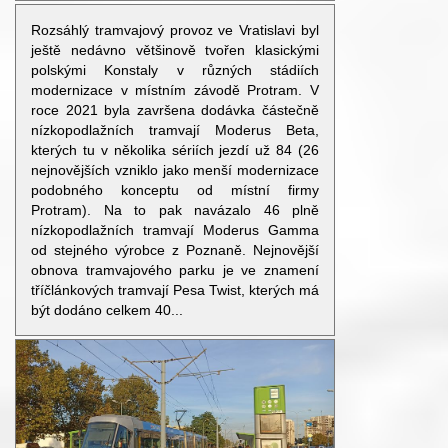
Rozsáhlý tramvajový provoz ve Vratislavi byl
ještě nedávno většinově tvořen klasickými
polskými Konstaly v různých stádiích
modernizace v místním závodě Protram. V
roce 2021 byla završena dodávka částečně
nízkopodlažních tramvají Moderus Beta,
kterých tu v několika sériích jezdí už 84 (26
nejnovějších vzniklo jako menší modernizace
podobného konceptu od místní firmy
Protram). Na to pak navázalo 46 plně
nízkopodlažních tramvají Moderus Gamma
od stejného výrobce z Poznaně. Nejnovější
obnova tramvajového parku je ve znamení
tříčlánkových tramvají Pesa Twist, kterých má
být dodáno celkem 40...