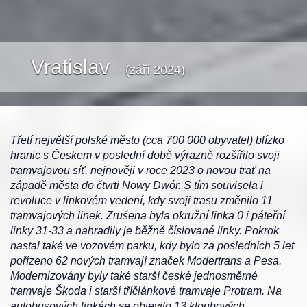
Vratislav
(září 2024)
Třetí největší polské město (cca 700 000 obyvatel) blízko
hranic s Českem v poslední době výrazně rozšířilo svoji
tramvajovou síť, nejnověji v roce 2023 o novou trať na
západě města do čtvrti Nowy Dwór. S tím souvisela i
revoluce v linkovém vedení, kdy svoji trasu změnilo 11
tramvajových linek. Zrušena byla okružní linka 0 i páteřní
linky 31-33 a nahradily je běžně číslované linky. Pokrok
nastal také ve vozovém parku, kdy bylo za posledních 5 let
pořízeno 62 nových tramvají značek Modertrans a Pesa.
Modernizovány byly také starší české jednosměrné
tramvaje Škoda i starší tříčlánkové tramvaje Protram. Na
autobusových linkách se objevilo 13 kloubových