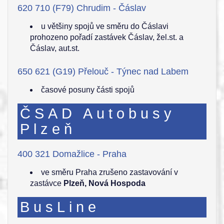
620 710 (F79) Chrudim - Čáslav
u většiny spojů ve směru do Čáslavi
prohozeno pořadí zastávek Čáslav, žel.st. a
Čáslav, aut.st.
650 621 (G19) Přelouč - Týnec nad Labem
časové posuny části spojů
ČSAD Autobusy
Plzeň
400 321 Domažlice - Praha
ve směru Praha zrušeno zastavování v
zastávce
Plzeň, Nová Hospoda
BusLine