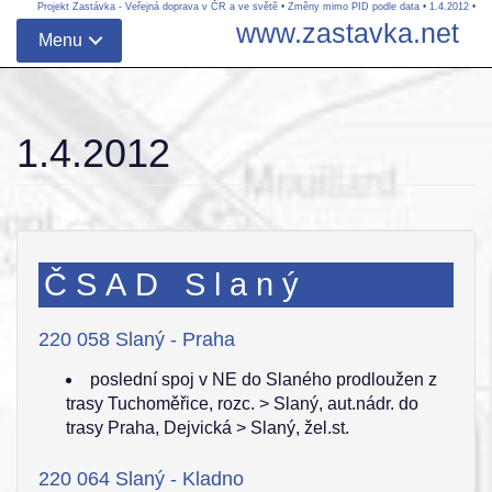
Projekt Zastávka - Veřejná doprava v ČR a ve světě
•
Změny mimo PID podle data
•
1.4.2012
•
www.zastavka.net
Menu
1.4.2012
ČSAD Slaný
220 058 Slaný - Praha
poslední spoj v NE do Slaného prodloužen z
trasy Tuchoměřice, rozc. > Slaný, aut.nádr. do
trasy Praha, Dejvická > Slaný, žel.st.
220 064 Slaný - Kladno