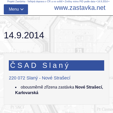
Projekt Zastávka - Veřejná doprava v ČR a ve světě
•
Změny mimo PID podle data
•
14.9.2014
•
www.zastavka.net
Menu
14.9.2014
ČSAD Slaný
220 072 Slaný - Nové Strašecí
obousměrně zřízena zastávka
Nové Strašecí,
Karlovarská