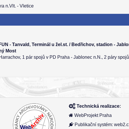
 n.Vlt. - Vletice
FUN - Tanvald, Terminál u žel.st. / Bedřichov, stadion - Jabl
rný Most
Harrachov, 1 pár spojů v PD Praha - Jablonec n.N., 2 páry spoj
Technická realizace:
WebProjekt Praha
Publikační systém: web2.c