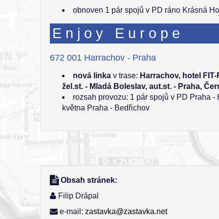
obnoven 1 pár spojů v PD ráno Krásná Hora
Enjoy Europe
672 001 Harrachov - Praha
nová linka
v trase:
Harrachov, hotel FIT-
žel.st. - Mladá Boleslav, aut.st. - Praha, Če
rozsah provozu: 1 pár spojů v PD Praha - 
května Praha - Bedřichov
Obsah stránek:
Filip Drápal
e-mail:
zastavka@zastavka.net