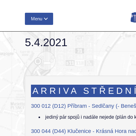
Menu
5.4.2021
ARRIVA STŘEDN
300 012 (D12) Příbram - Sedlčany (- Bene
jediný pár spojů i nadále nejede (plán do
300 044 (D44) Klučenice - Krásná Hora nad