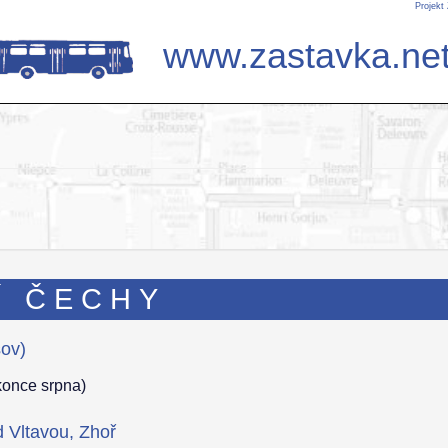
Projekt
www.zastavka.ne
Í ČECHY
šov)
 konce srpna)
 Vltavou, Zhoř