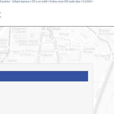
 Zastávka - Veřejná doprava v ČR a ve světě
•
Změny mimo PID podle data
•
5.4.2021
•
t