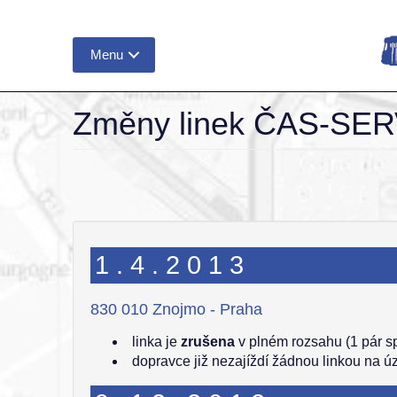
Menu
Změny linek ČAS-SERV
1.4.2013
830 010 Znojmo - Praha
linka je
zrušena
v plném rozsahu (1 pár s
dopravce již nezajíždí žádnou linkou na 