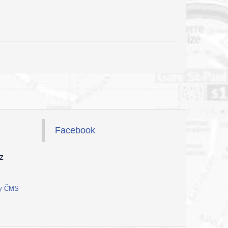
Facebook
z
ty ČMS