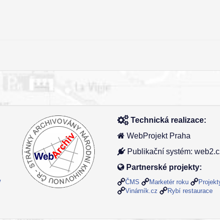
Technická realizace:
WebProjekt Praha
Publikační systém: web2.c
Partnerské projekty:
ČMS
Marketér roku
Projek
/
Vinárník.cz
Rybí restaurace