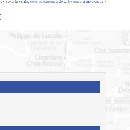
v ČR a ve světě
•
Změny mimo PID podle dopravců
•
Změny linek ČAS-SERVICE, a.s.
•
t