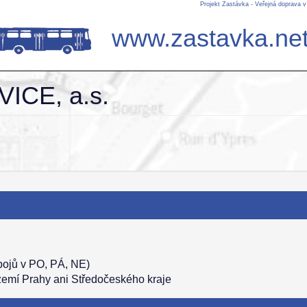
Projekt Zastávka - Veřejná doprava 
www.zastavka.ne
ICE, a.s.
pojů v PO, PÁ, NE)
území Prahy ani Středočeského kraje