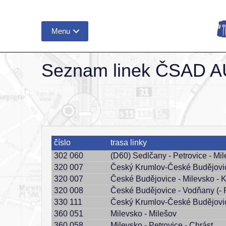
Menu
Seznam linek ČSAD A
číslo
trasa linky
302 060
(D60) Sedlčany - Petrovice - Mi
320 007
Český Krumlov-České Budějovi
320 007
České Budějovice - Milevsko - 
320 008
České Budějovice - Vodňany (- 
330 111
Český Krumlov-České Budějovi
360 051
Milevsko - Milešov
360 058
Milevsko - Petrovice - Chrást