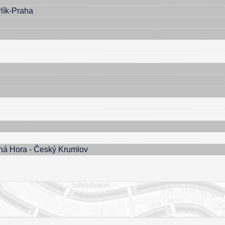
lík-Praha
ná Hora - Český Krumlov