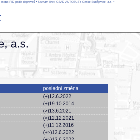
 mimo PID podle dopravců
•
Seznam linek ČSAD AUTOBUSY České Budějovice, a.s.
•
t
 a.s.
poslední změna
(+)12.6.2022
(+)19.10.2014
(>)13.6.2021
(>)12.12.2021
(+)11.12.2016
(+>)12.6.2022
(+>)12.6.2022