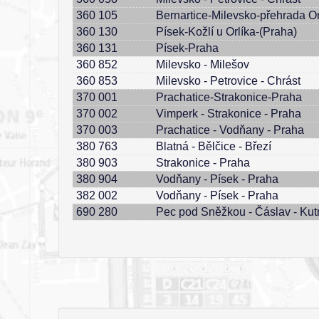
360 105
Bernartice-Milevsko-přehrada Or
360 130
Písek-Kožlí u Orlíka-(Praha)
360 131
Písek-Praha
360 852
Milevsko - Milešov
360 853
Milevsko - Petrovice - Chrást
370 001
Prachatice-Strakonice-Praha
370 002
Vimperk - Strakonice - Praha
370 003
Prachatice - Vodňany - Praha
380 763
Blatná - Bělčice - Březí
380 903
Strakonice - Praha
380 904
Vodňany - Písek - Praha
382 002
Vodňany - Písek - Praha
690 280
Pec pod Sněžkou - Čáslav - Kut