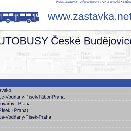
Projekt Zastávka - Veřejná doprava v ČR a ve světě
•
Změny
www.zastavka.ne
UTOBUSY České Budějovice,
levsko
ce-Vodňany-Písek/Tábor-Praha
Kovářov - Praha
Písek - Praha)
ce-Vodňany-Písek-Praha