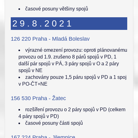
časové posuny většiny spojů
29.8.2021
126 220 Praha - Mladá Boleslav
výrazné omezení provozu: oproti plánovanému
provozu od 1.9. zrušeno 8 párů spojů v PD, 1
další pár spojů v PÁ, 3 páry spojů v O a 2 páry
spojů v NE
zachovány pouze 1,5 páru spojů v PD a 1 spoj
v PO-ČT+NE
156 530 Praha - Žatec
rozšíření provozu o 2 páry spojů v PD (celkem
4 páry spojů v PD)
časové posuny části spojů
167 224 Praha - Jilemnice