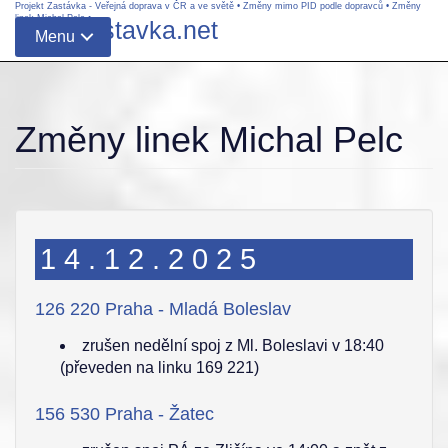
Projekt Zastávka - Veřejná doprava v ČR a ve světě
•
Změny mimo PID podle dopravců
•
Změny
linek Michal Pelc
•
www.zastavka.net
Menu
Změny linek Michal Pelc
14.12.2025
126 220 Praha - Mladá Boleslav
zrušen nedělní spoj z Ml. Boleslavi v 18:40
(převeden na linku 169 221)
156 530 Praha - Žatec