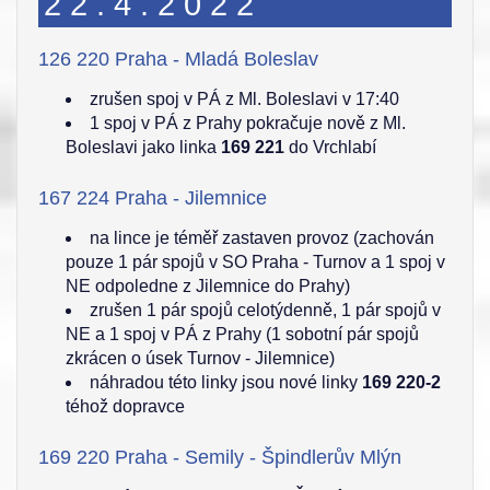
22.4.2022
126 220 Praha - Mladá Boleslav
zrušen spoj v PÁ z Ml. Boleslavi v 17:40
1 spoj v PÁ z Prahy pokračuje nově z Ml.
Boleslavi jako linka
169 221
do Vrchlabí
167 224 Praha - Jilemnice
na lince je téměř zastaven provoz (zachován
pouze 1 pár spojů v SO Praha - Turnov a 1 spoj v
NE odpoledne z Jilemnice do Prahy)
zrušen 1 pár spojů celotýdenně, 1 pár spojů v
NE a 1 spoj v PÁ z Prahy (1 sobotní pár spojů
zkrácen o úsek Turnov - Jilemnice)
náhradou této linky jsou nové linky
169 220-2
téhož dopravce
169 220 Praha - Semily - Špindlerův Mlýn