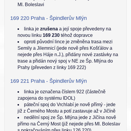
Ml. Boleslavi
169 220 Praha - Špindlerův Mlýn
linka je
zrušena
a její spoje převedeny na
novou linku
169 230
téhož dopravce
oproti původní lince je změněna trasa mezi
Semily a Jilemnicí (jede nově přes Košťálov a
nejede přes Háje n.J.), přidány nové zastávky na
trase a přidán nový spoj v NE ze Šp. Mlýna do
Prahy (převeden z linky 169 222)
169 221 Praha - Špindlerův Mlýn
linka je označena číslem 922 (částečně
zapojena do systému IDOL)
páteční spoj do Vrchlabí je nově přímý - jede
již z Černého Mostu a potí zastavuje až v Jičíně
nedělní spoj ze Šp. Mlýna jede z Jičína nově
přímo na Černý Most (již nejede přes Ml. Boleslav
s pokračováním přes linku 126 220)