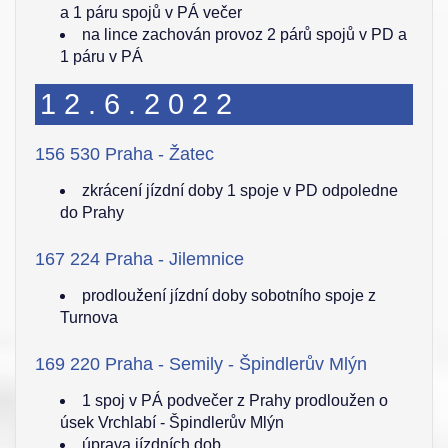
a 1 páru spojů v PÁ večer
na lince zachován provoz 2 párů spojů v PD a
1 páru v PÁ
12.6.2022
156 530 Praha - Žatec
zkrácení jízdní doby 1 spoje v PD odpoledne
do Prahy
167 224 Praha - Jilemnice
prodloužení jízdní doby sobotního spoje z
Turnova
169 220 Praha - Semily - Špindlerův Mlýn
1 spoj v PÁ podvečer z Prahy prodloužen o
úsek Vrchlabí - Špindlerův Mlýn
úprava jízdních dob