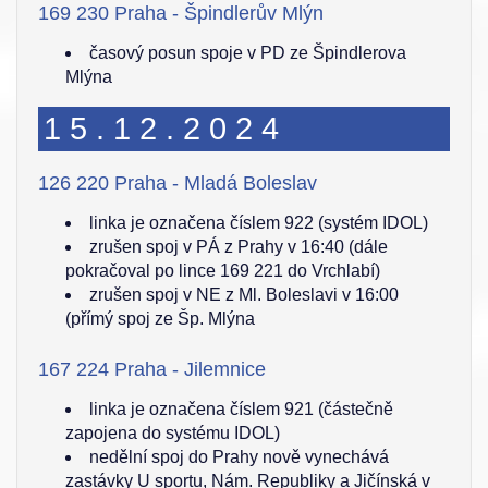
169 230 Praha - Špindlerův Mlýn
časový posun spoje v PD ze Špindlerova
Mlýna
15.12.2024
126 220 Praha - Mladá Boleslav
linka je označena číslem 922 (systém IDOL)
zrušen spoj v PÁ z Prahy v 16:40 (dále
pokračoval po lince 169 221 do Vrchlabí)
zrušen spoj v NE z Ml. Boleslavi v 16:00
(přímý spoj ze Šp. Mlýna
167 224 Praha - Jilemnice
linka je označena číslem 921 (částečně
zapojena do systému IDOL)
nedělní spoj do Prahy nově vynechává
zastávky U sportu, Nám. Republiky a Jičínská v