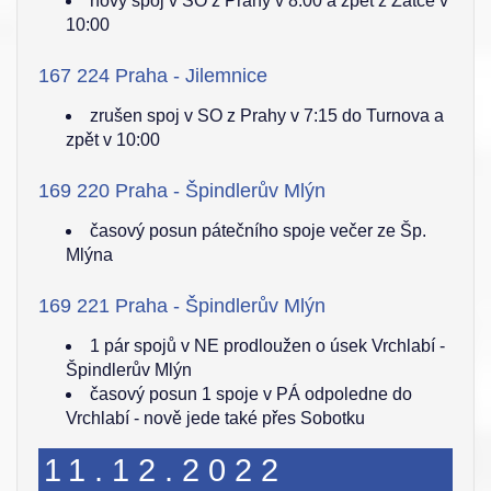
nový spoj v SO z Prahy v 8:00 a zpět z Žatce v
10:00
167 224 Praha - Jilemnice
zrušen spoj v SO z Prahy v 7:15 do Turnova a
zpět v 10:00
169 220 Praha - Špindlerův Mlýn
časový posun pátečního spoje večer ze Šp.
Mlýna
169 221 Praha - Špindlerův Mlýn
1 pár spojů v NE prodloužen o úsek Vrchlabí -
Špindlerův Mlýn
časový posun 1 spoje v PÁ odpoledne do
Vrchlabí - nově jede také přes Sobotku
11.12.2022