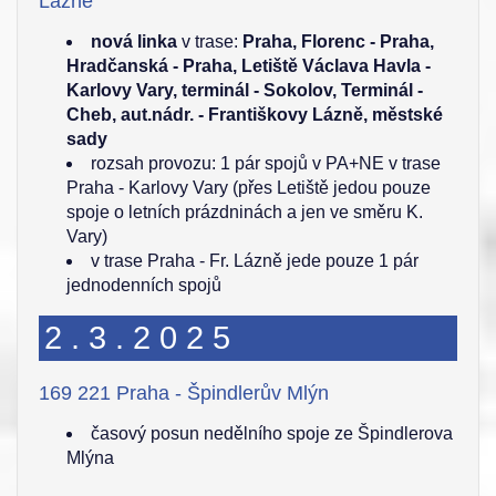
Lázně
nová linka
v trase:
Praha, Florenc - Praha,
Hradčanská - Praha, Letiště Václava Havla -
Karlovy Vary, terminál - Sokolov, Terminál -
Cheb, aut.nádr. - Františkovy Lázně, městské
sady
rozsah provozu: 1 pár spojů v PA+NE v trase
Praha - Karlovy Vary (přes Letiště jedou pouze
spoje o letních prázdninách a jen ve směru K.
Vary)
v trase Praha - Fr. Lázně jede pouze 1 pár
jednodenních spojů
2.3.2025
169 221 Praha - Špindlerův Mlýn
časový posun nedělního spoje ze Špindlerova
Mlýna