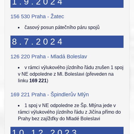
1.9.2024
156 530 Praha - Žatec
časový posun pátečního páru spojů
8.7.2024
126 220 Praha - Mladá Boleslav
v rámci výlukového jízdního řádu zrušen 1 spoj
v NE odpoledne z Ml. Boleslavi (převeden na
linku
169 221
)
169 221 Praha - Špindlerův Mlýn
1 spoj v NE odpoledne ze Šp. Mlýna jede v
rámci výlukového jízdního řádu z Jičína přímo do
Prahy bez zajížďky do Mladé Boleslavi
10.12.2023