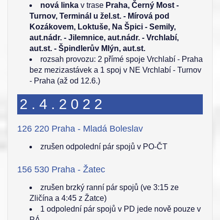
nová linka
v trase
Praha, Černý Most -
Turnov, Terminál u žel.st. - Mírová pod
Kozákovem, Loktuše, Na Špici - Semily,
aut.nádr. - Jilemnice, aut.nádr. - Vrchlabí,
aut.st. - Špindlerův Mlýn, aut.st.
rozsah provozu: 2 přímé spoje Vrchlabí - Praha
bez mezizastávek a 1 spoj v NE Vrchlabí - Turnov
- Praha (až od 12.6.)
2.4.2022
126 220 Praha - Mladá Boleslav
zrušen odpolední pár spojů v PO-ČT
156 530 Praha - Žatec
zrušen brzký ranní pár spojů (ve 3:15 ze
Zličína a 4:45 z Žatce)
1 odpolední pár spojů v PD jede nově pouze v
PÁ