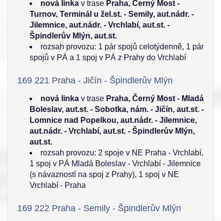
nová linka
v trase
Praha, Černý Most -
Turnov, Terminál u žel.st. - Semily, aut.nádr. -
Jilemnice, aut.nádr. - Vrchlabí, aut.st. -
Špindlerův Mlýn, aut.st.
rozsah provozu: 1 pár spojů celotýdenně, 1 pár
spojů v PÁ a 1 spoj v PÁ z Prahy do Vrchlabí
169 221 Praha - Jičín - Špindlerův Mlýn
nová linka
v trase
Praha, Černý Most - Mladá
Boleslav, aut.st. - Sobotka, nám. - Jičín, aut.st. -
Lomnice nad Popelkou, aut.nádr. - Jilemnice,
aut.nádr. - Vrchlabí, aut.st. - Špindlerův Mlýn,
aut.st.
rozsah provozu: 2 spoje v NE Praha - Vrchlabí,
1 spoj v PÁ Mladá Boleslav - Vrchlabí - Jilemnice
(s návazností na spoj z Prahy), 1 spoj v NE
Vrchlabí - Praha
169 222 Praha - Semily - Špindlerův Mlýn