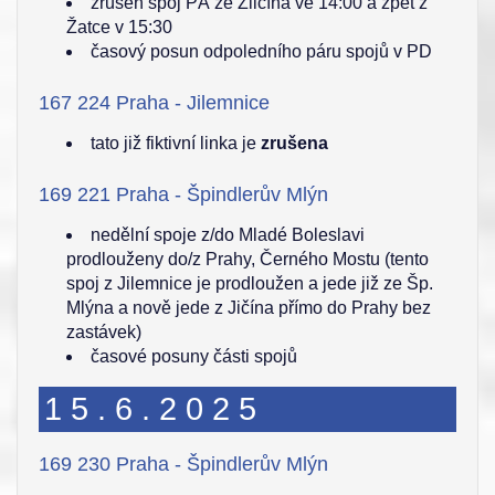
zrušen spoj PÁ ze Zličína ve 14:00 a zpět z
Žatce v 15:30
časový posun odpoledního páru spojů v PD
167 224 Praha - Jilemnice
tato již fiktivní linka je
zrušena
169 221 Praha - Špindlerův Mlýn
nedělní spoje z/do Mladé Boleslavi
prodlouženy do/z Prahy, Černého Mostu (tento
spoj z Jilemnice je prodloužen a jede již ze Šp.
Mlýna a nově jede z Jičína přímo do Prahy bez
zastávek)
časové posuny části spojů
15.6.2025
169 230 Praha - Špindlerův Mlýn