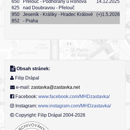
650
Přelouč - Podhořany u Ronova
14.12.2025
625
nad Doubravou - Přelouč
950
Jeseník - Králíky - Hradec Králové
(+)1.5.2026
852
- Praha
Obsah stránek:
Filip Drápal
e-mail:
zastavka@zastavka.net
Facebook:
www.facebook.com/MHDzastavka/
Instagram:
www.instagram.com/MHDzastavka/
Copyright: Filip Drápal 2004-2026