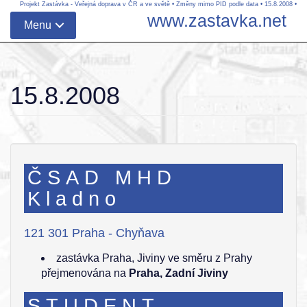
Projekt Zastávka - Veřejná doprava v ČR a ve světě
•
Změny mimo PID podle data
•
15.8.2008
•
www.zastavka.net
Menu
15.8.2008
ČSAD MHD
Kladno
121 301 Praha - Chyňava
zastávka Praha, Jiviny ve směru z Prahy
přejmenována na
Praha, Zadní Jiviny
STUDENT