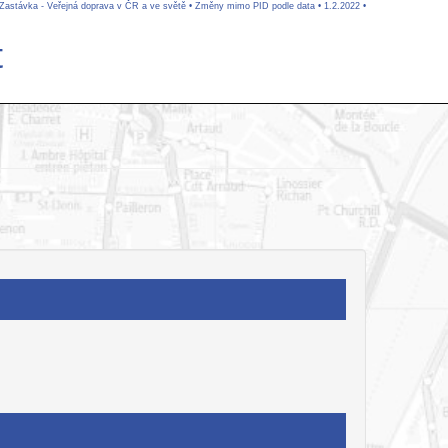
 Zastávka - Veřejná doprava v ČR a ve světě
•
Změny mimo PID podle data
•
1.2.2022
•
t