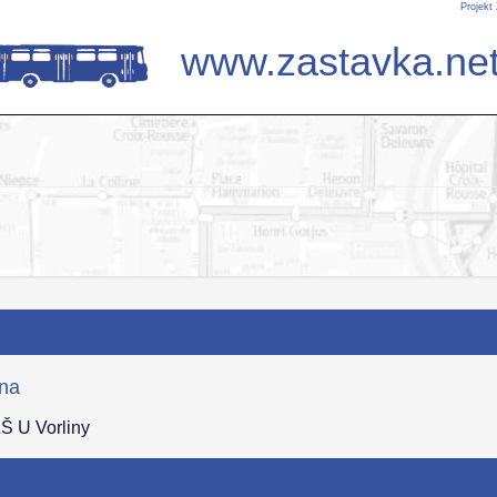
Projekt
www.zastavka.ne
ina
ZŠ U Vorliny